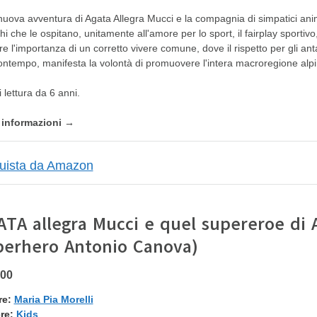
uova avventura di Agata Allegra Mucci e la compagnia di simpatici animal
ghi che le ospitano, unitamente all'amore per lo sport, il fairplay sportivo, 
re l'importanza di un corretto vivere comune, dove il rispetto per gli ant
ontempo, manifesta la volontà di promuovere l'intera macroregione alpin
i lettura da 6 anni.
e informazioni →
ATA allegra Mucci e quel supereroe di 
perhero Antonio Canova)
,00
re:
Maria Pia Morelli
re:
Kids