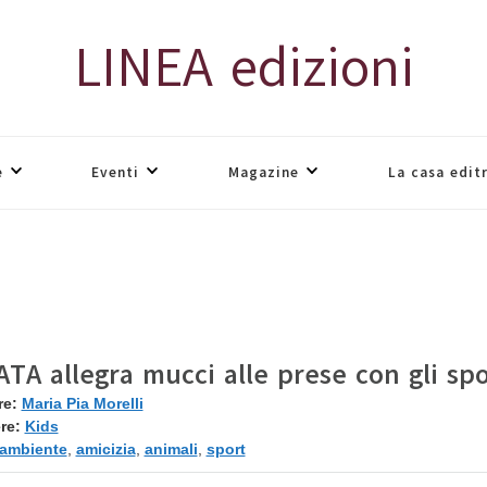
LINEA edizioni
e
Eventi
Magazine
La casa edit
TA allegra mucci alle prese con gli spo
re:
Maria Pia Morelli
re:
Kids
ambiente
,
amicizia
,
animali
,
sport