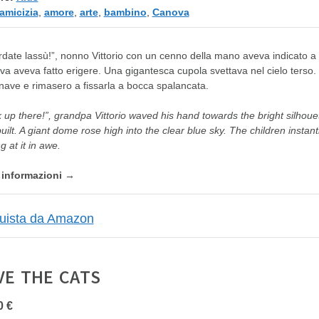
amicizia
,
amore
,
arte
,
bambino
,
Canova
date lassù!”, nonno Vittorio con un cenno della mano aveva indicato a 
a aveva fatto erigere. Una gigantesca cupola svettava nel cielo terso
nave e rimasero a fissarla a bocca spalancata.
 up there!”, grandpa Vittorio waved his hand towards the bright silhoue
uilt. A giant dome rose high into the clear blue sky.
The children instan
g at it in awe.
e informazioni →
VE THE CATS
0 €