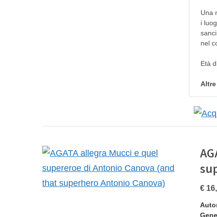
Una n
i luo
sanci
nel c
Età d
Altr
AG
su
€ 16
Auto
Gene