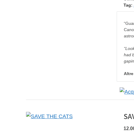
Tag:
“Guar
Canov
astro
“Look
had b
gapin
Altr
SA
12.0