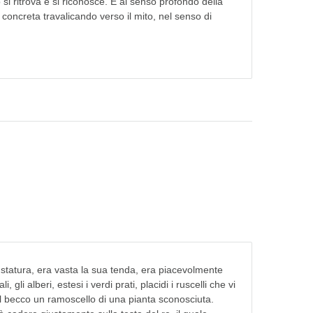
i ritrova e si riconosce. È al senso profondo della
̀ concreta travalicando verso il mito, nel senso di
 statura, era vasta la sua tenda, era piacevolmente
gli alberi, estesi i verdi prati, placidi i ruscelli che vi
el becco un ramoscello di una pianta sconosciuta.