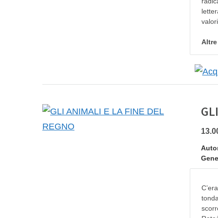
radic
lette
valor
Altr
GL
13.0
Autor
Gene
C’era
tonda
scorr