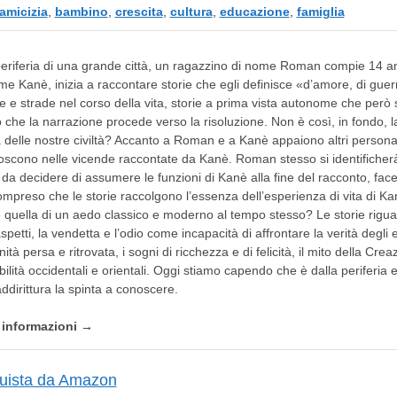
amicizia
,
bambino
,
crescita
,
cultura
,
educazione
,
famiglia
periferia di una grande città, un ragazzino di nome Roman compie 14 an
me Kanè, inizia a raccontare storie che egli definisce «d’amore, di gue
e e strade nel corso della vita, storie a prima vista autonome che però 
che la narrazione procede verso la risoluzione. Non è così, in fondo, l
a delle nostre civiltà? Accanto a Roman e a Kanè appaiono altri personagg
oscono nelle vicende raccontate da Kanè. Roman stesso si identificherà
 da decidere di assumere le funzioni di Kanè alla fine del racconto, fac
mpreso che le storie raccolgono l’essenza dell’esperienza di vita di
quella di un aedo classico e moderno al tempo stesso? Le storie riguard
aspetti, la vendetta e l’odio come incapacità di affrontare la verità degli
nità persa e ritrovata, i sogni di ricchezza e di felicità, il mito della Cre
bilità occidentali e orientali. Oggi stiamo capendo che è dalla periferia
ddirittura la spinta a conoscere.
e informazioni →