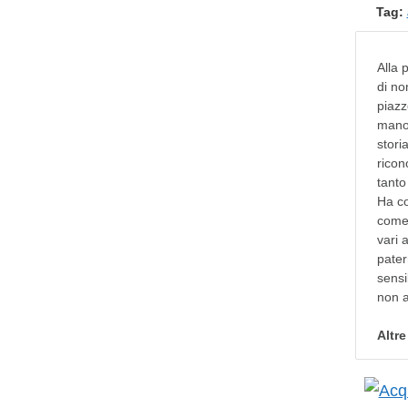
Tag:
Alla 
di no
piazz
mano 
stori
ricon
tanto
Ha co
come 
vari 
pater
sensi
non a
Altr