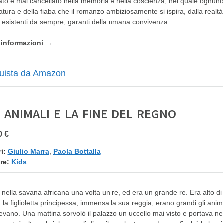
ato e mai cancellato nella memoria e nella coscienza, nel quale ognuno s
ratura e della fiaba che il romanzo ambiziosamente si ispira, dalla realta
i esistenti da sempre, garanti della umana convivenza.
e informazioni →
I ANIMALI E LA FINE DEL REGNO
0 €
i:
Giulio Marra
,
Paola Bottalla
re:
Kids
 nella savana africana una volta un re, ed era un grande re. Era alto di
 la figlioletta principessa, immensa la sua reggia, erano grandi gli animali, 
evano. Una mattina sorvolò il palazzo un uccello mai visto e portava n