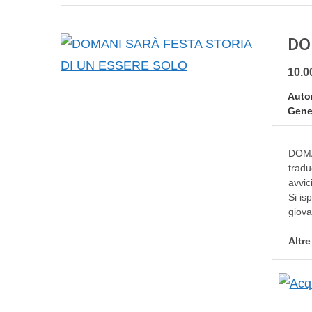
DO
10.0
Auto
Gene
DOMAN
tradu
avvic
Si is
giova
Altr