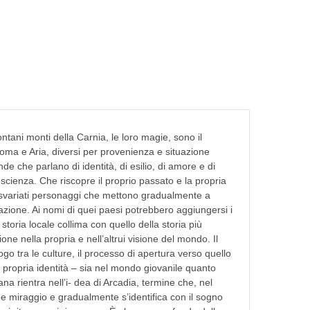
ntani monti della Carnia, le loro magie, sono il
Aroma e Aria, diversi per provenienza e situazione
de che parlano di identità, di esilio, di amore e di
coscienza. Che riscopre il proprio passato e la propria
da svariati personaggi che mettono gradualmente a
azione. Ai nomi di quei paesi potrebbero aggiungersi i
oria locale collima con quello della storia più
one nella propria e nell’altrui visione del mondo. Il
ogo tra le culture, il processo di apertura verso quello
a propria identità – sia nel mondo giovanile quanto
na rientra nell’i- dea di Arcadia, termine che, nel
e miraggio e gradualmente s’identifica con il sogno