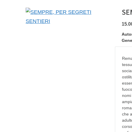
SE
15.0
Auto
Gene
Reman
tessu
socia
ostil
essen
fuoco
nomi 
ampia
roman
che a
adult
corso