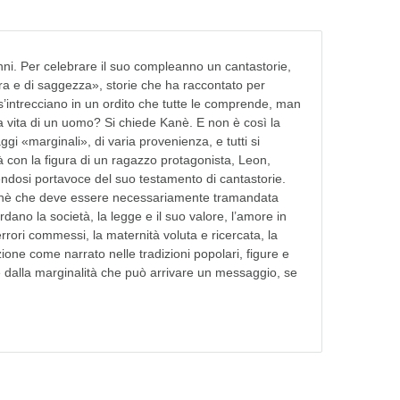
ni. Per celebrare il suo compleanno un cantastorie,
rra e di saggezza», storie che ha raccontato per
s’intrecciano in un ordito che tutte le comprende, man
a vita di un uomo? Si chiede Kanè. E non è così la
i «marginali», di varia provenienza, e tutti si
 con la figura di un ragazzo protagonista, Leon,
endosi portavoce del suo testamento di cantastorie.
 Kanè che deve essere necessariamente tramandata
ano la società, la legge e il suo valore, l’amore in
 errori commessi, la maternità voluta e ricercata, la
azione come narrato nelle tradizioni popolari, figure e
 e dalla marginalità che può arrivare un messaggio, se