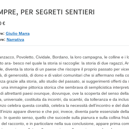
MPRE, PER SEGRETI SENTIERI
0 €
re:
Giulio Marra
re:
Narrativa
zacco, Povoletto, Cividale, Bordano, la loro campagna, le colline e i lo
to ara- besco nel quale la storia si raccoglie: la storia di due ragazzi, 
le, diventa la storia di un paese che riscopre il proprio passato per vicen
ità, di generosità, di dono e di valori comunitari che si affermano nella 
za grazie alla storia, allo studio del passato, ai suggerimenti offerti 
 una immagine pittorica storica che sembrava di semplicistica interpret
di altrettanti paesi ovunque, dovunque, ove la scoperta del senso della st
, universale, costituita da incontri, da scambi, da tolleranza e da inclusi
zo celebra questa coralità, celebra la necessità dell’incontro e del dial
ll’inizio appare diverso e che poi, invece, diventa parte essenziale dell
o. In questo senso, quello che succede sulla pianura e sulla collina friula
 del racconto, e in particolare nella sua conclusione, appare prima com