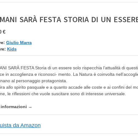
MANI SARÀ FESTA STORIA DI UN ESSER
0 €
re:
Giulio Marra
re:
Kids
I SARÀ FESTA Storia di un essere solo rispecchia l’attualità di ques
ce in accoglienza e riconosci- mento. La Natura è coinvolta nell’accogl
inano al personaggio protagonista.
pira allo spirito pasquale e a quanto accade alle coste e ai confini del mon
ne, le riflessioni che vuole suscitare sono di interesse universale.
e informazioni →