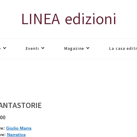
LINEA edizioni
e
Eventi
Magazine
La casa edit
CANTASTORIE
,00
re:
Giulio Marra
re:
Narrativa