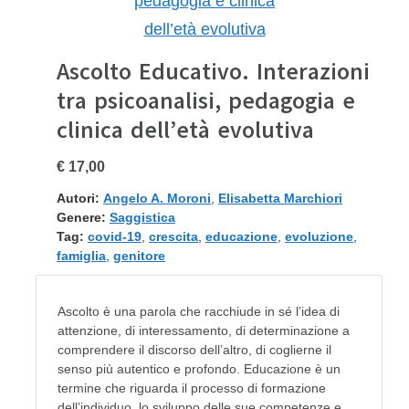
Ascolto Educativo. Interazioni
tra psicoanalisi, pedagogia e
clinica dell’età evolutiva
€ 17,00
Autori:
Angelo A. Moroni
,
Elisabetta Marchiori
Genere:
Saggistica
Tag:
covid-19
,
crescita
,
educazione
,
evoluzione
,
famiglia
,
genitore
Ascolto è una parola che racchiude in sé l’idea di
attenzione, di interessamento, di determinazione a
comprendere il discorso dell’altro, di coglierne il
senso più autentico e profondo. Educazione è un
termine che riguarda il processo di formazione
dell’individuo, lo sviluppo delle sue competenze e