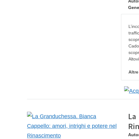
Auto
Gene
L’inc
traff
scopr
Cador
scopr
Altov
Altr
La 
Ri
Auto