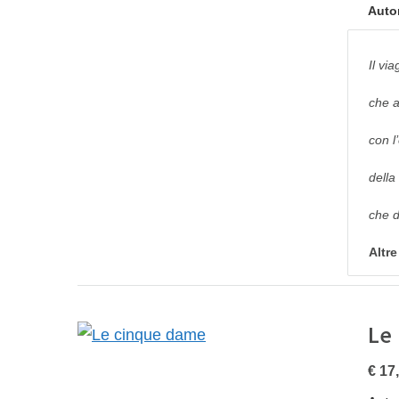
Auto
Il vi
che a
con l
della
che d
Altr
Le
€ 17