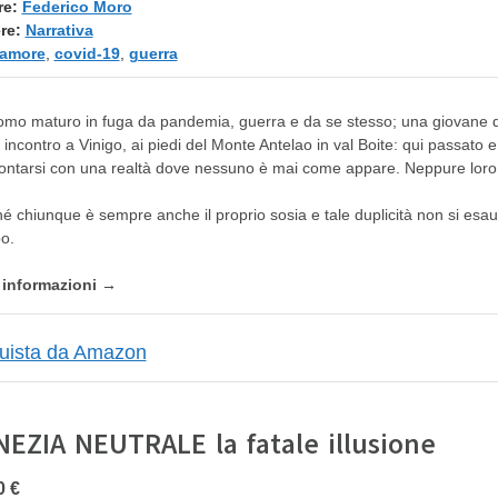
re:
Federico Moro
re:
Narrativa
amore
,
covid-19
,
guerra
mo maturo in fuga da pandemia, guerra e da se stesso; una giovane do
ro incontro a Vinigo, ai piedi del Monte Antelao in val Boite: qui passato 
ontarsi con una realtà dove nessuno è mai come appare. Neppure loro
é chiunque è sempre anche il proprio sosia e tale duplicità non si esa
o.
e informazioni →
NEZIA NEUTRALE la fatale illusione
0 €