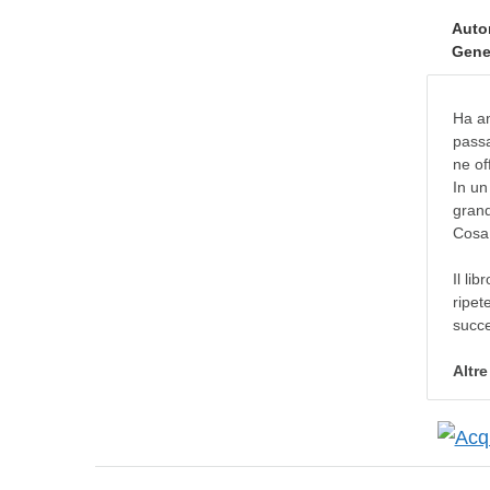
Auto
Gene
Ha an
passa
ne of
In un
grand
Cosa 
Il li
ripete
succ
Altr