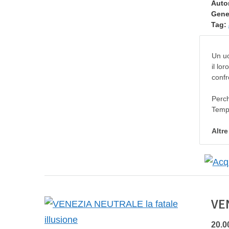
Auto
Gene
Tag:
Un uo
il lo
confr
Perch
Temp
Altr
VE
20.0