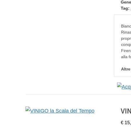
Gene
Tag:
Bianc
Rinas
propr
conqu
Firen
alla 
Altr
VI
€ 15