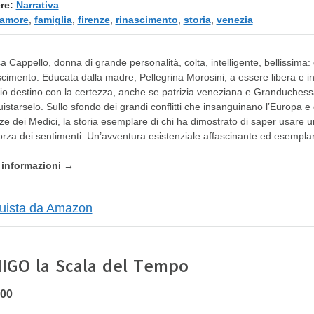
re:
Narrativa
amore
,
famiglia
,
firenze
,
rinascimento
,
storia
,
venezia
a Cappello, donna di grande personalità, colta, intelligente, bellissima: 
cimento. Educata dalla madre, Pellegrina Morosini, a essere libera e ind
io destino con la certezza, anche se patrizia veneziana e Granduchess
istarselo. Sullo sfondo dei grandi conflitti che insanguinano l’Europa e d
ze dei Medici, la storia esemplare di chi ha dimostrato di saper usare 
forza dei sentimenti. Un’avventura esistenziale affascinante ed esempla
e informazioni →
NIGO la Scala del Tempo
,00