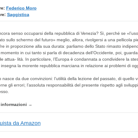
re:
Federico Moro
re:
Saggistica
cora senso occuparsi della repubblica di Venezia? Sì, perché se «l’uso pr
to sullo schermo del futuro» meglio, allora, rivolgersi a una pellicola pi
fre in proporzione alla sua durata: parliamo dello Stato rimasto indipend
 momento in cui tanto si parla di decadenza dell’Occidente, poi, guardar
e attua- lità. In particolare, l’Europa è condannata a condividere la st
insegna la morente repubblica marciana in relazione ai problemi di og
bro nasce da due convinzioni: l’utilità della lezione del passato, di quello
rne gli errori; l’assoluta responsabilità del presente rispetto agli sviluppi 
esso.
e informazioni →