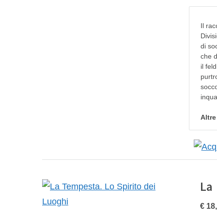
Il ra
Divis
di so
che d
il fe
purtr
socco
inqua
Altr
La
€ 18