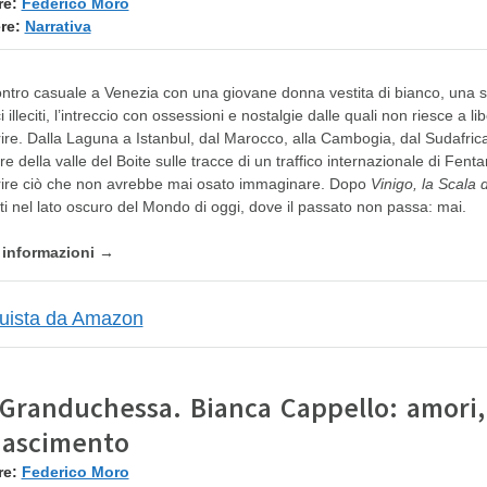
re:
Federico Moro
re:
Narrativa
ontro casuale a Venezia con una giovane donna vestita di bianco, una spir
ici illeciti, l’intreccio con ossessioni e nostalgie dalle quali non riesce a
ire. Dalla Laguna a Istanbul, dal Marocco, alla Cambogia, dal Sudafrica,
e della valle del Boite sulle tracce di un traffico internazionale di Fenta
ire ciò che non avrebbe mai osato immaginare. Dopo
Vinigo, la Scala
iti nel lato oscuro del Mondo di oggi, dove il passato non passa: mai.
e informazioni →
Granduchessa. Bianca Cappello: amori, 
nascimento
re:
Federico Moro