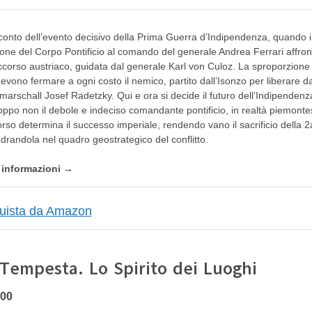
cconto dell’evento decisivo della Prima Guerra d’Indipendenza, quando i 
ione del Corpo Pontificio al comando del generale Andrea Ferrari affron
ccorso austriaco, guidata dal generale Karl von Culoz. La sproporzion
evono fermare a ogni costo il nemico, partito dall’Isonzo per liberare 
ldmarschall Josef Radetzky. Qui e ora si decide il futuro dell’Indipendenz
oppo non il debole e indeciso comandante pontificio, in realtà piemont
rso determina il successo imperiale, rendendo vano il sacrificio della 2a
drandola nel quadro geostrategico del conflitto.
e informazioni →
 Tempesta. Lo Spirito dei Luoghi
,00