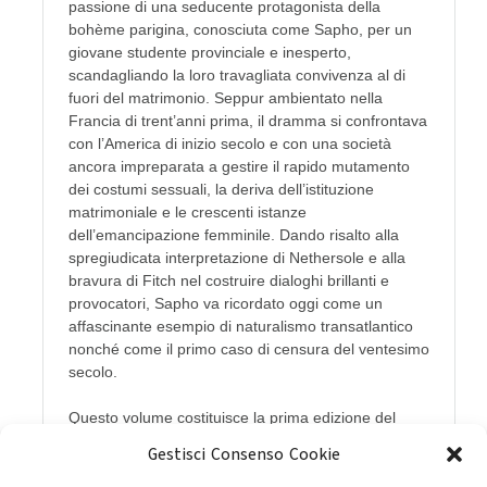
passione di una seducente protagonista della
bohème parigina, conosciuta come Sapho, per un
giovane studente provinciale e inesperto,
scandagliando la loro travagliata convivenza al di
fuori del matrimonio. Seppur ambientato nella
Francia di trent’anni prima, il dramma si confrontava
con l’America di inizio secolo e con una società
ancora impreparata a gestire il rapido mutamento
dei costumi sessuali, la deriva dell’istituzione
matrimoniale e le crescenti istanze
dell’emancipazione femminile. Dando risalto alla
spregiudicata interpretazione di Nethersole e alla
bravura di Fitch nel costruire dialoghi brillanti e
provocatori, Sapho va ricordato oggi come un
affascinante esempio di naturalismo transatlantico
nonché come il primo caso di censura del ventesimo
secolo.
Questo volume costituisce la prima edizione del
testo inglese inedito accompagnata da una
Gestisci Consenso Cookie
traduzione italiana a fronte.