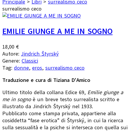
Principale
>
Libri
>
surrealismo ceco
surrealismo ceco
EMILIE GIUNGE A ME IN SOGNO
18,00 €
Autore:
Jindrich Štyrský
Genere:
Classici
Tag:
donne
,
eros
,
surrealismo ceco
Traduzione e cura di Tiziana D'Amico
Ultimo titolo della collana Edice 69,
Emilie giunge a
me in sogno
è un breve testo surrealista scritto e
illustrato da Jindrich Štyrský nel 1933.
Pubblicato come stampa privata, appartiene alla
cosiddetta “fase erotica” di Štyrský, in cui la ricerca
sulla sessualità e la psiche si interseca con quella sui