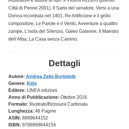
illustratore e autore di libri. Il Violino Azzurro (premio
Città di Penne 2001), Il Sarto del senatore, Versi a una
Donna incontrata nel 1401, Re Artificione e il grillo
compositore, Le Parole e il Vento, Avventure a quattro
zampe, L’isola del Silenzio, Galeo Galeone, Il Maestro
dell’Alba, La Casa senza Camino.
Dettagli
Autore:
Andrea Zelio Bortolotti
Genere:
Kids
Editore:
LINEA edizioni
Anno di Pubblicazione:
Ottobre 2016
Formato:
Illustrato/Brossura Cartonata
Lunghezza:
48 Pagine
ASIN:
8899644152
ISBN:
9788899644154